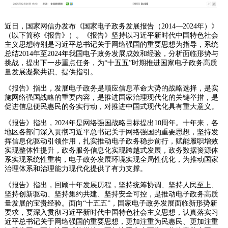
近日，国家网信办发布《国家电子政务发展报告（2014—2024年）》
（以下简称《报告》）。《报告》坚持以习近平新时代中国特色社会
主义思想特别是习近平总书记关于网络强国的重要思想为指导，系统
总结2014年至2024年我国电子政务发展成效和经验，分析面临形势与
挑战，提出下一步重点任务，为“十五五”时期推进国家电子政务高质
量发展凝聚共识、提供指引。
《报告》指出，发展电子政务是顺应信息革命大势的战略选择，是实
施网络强国战略的重要内容，是推进国家治理现代化的关键举措，是
促进信息便民惠民的务实行动，对推进中国式现代化具有重大意义。
《报告》指出，2024年是网络强国战略目标提出10周年。十年来，各
地区各部门深入贯彻习近平总书记关于网络强国的重要思想，坚持发
挥信息化驱动引领作用，扎实推动电子政务稳步前行，赋能履职增效
实现整体性提升，政务服务信息化实现跨越式发展，政务数据资源体
系实现系统性重构，电子政务发展环境实现全局性优化，为推动国家
治理体系和治理能力现代化提供了有力支撑。
《报告》指出，回顾十年发展历程，坚持统筹协调、坚持人民至上、
坚持创新驱动、坚持集约共建、坚持安全可控，是推动电子政务高质
量发展的宝贵经验。面向“十五五”，国家电子政务发展面临新形势新
要求，要深入贯彻习近平新时代中国特色社会主义思想，认真落实习
近平总书记关于网络强国的重要思想，更加注重为民惠民、更加注重