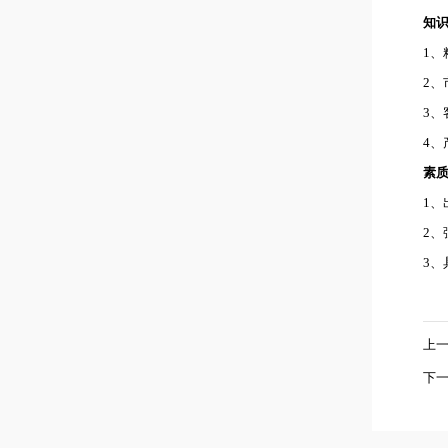
知
1
2
3
4、
素
1
2
3
上
下