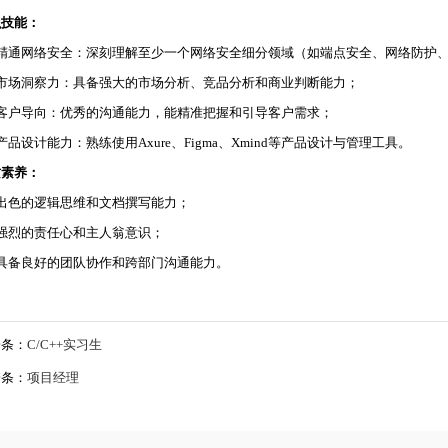
识技能：
、精通网络安全：深刻理解至少一个网络安全细分领域（如端点安全、网络防护
、市场洞察力：具备强大的市场分析、竞品分析和商业判断能力；
、客户导向：优秀的沟通能力，能精准把握和引导客户需求；
产品设计能力：熟练使用Axure、Figma、Xmind等产品设计与管理工具。
质素养：
、出色的逻辑思维和文档撰写能力；
、强烈的责任心和主人翁意识；
、具备良好的团队协作和跨部门沟通能力。
一条：
C/C++实习生
一条：
项目经理