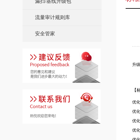
漏扫/基线升级包
流量审计规则库
安全管家
升
【
优化
优
优
优化
优化