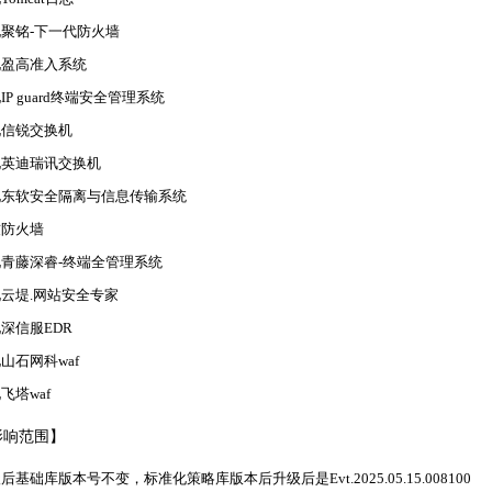
聚铭-下一代防火墙
化盈高准入系统
IP guard终端安全管理系统
化信锐交换机
化英迪瑞讯交换机
化东软安全隔离与信息传输系统
软防火墙
青藤深睿-终端全管理系统
云堤.网站安全专家
深信服EDR
山石网科waf
飞塔waf
影响范围】
后基础库版本号不变，标准化策略库版本后升级后是Evt.
2025.05.15.008100