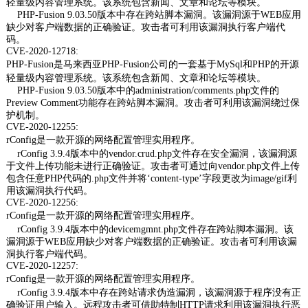
轻量级内容管理系统。该系统包含新闻、文章和论坛等模块。
PHP-Fusion 9.03.50版本中存在跨站脚本漏洞。该漏洞源于WEB应用
缺少对客户端数据的正确验证。攻击者可利用该漏洞执行客户端代
码。
CVE-2020-12718:
PHP-Fusion是马来西亚PHP-Fusion公司的一套基于MySql和PHP的开源
轻量级内容管理系统。该系统包含新闻、文章和论坛等模块。
PHP-Fusion 9.03.50版本中的administration/comments.php文件的
Preview Comment功能存在跨站脚本漏洞。攻击者可利用该漏洞绕过保
护机制。
CVE-2020-12255:
rConfig是一款开源的网络配置管理实用程序。
rConfig 3.9.4版本中的vendor.crud.php文件存在安全漏洞，该漏洞源
于文件上传功能未进行正确验证。攻击者可通过向vendor.php文件上传
包含任意PHP代码的.php文件并将‘content-type’字段更改为image/gif利
用该漏洞执行代码。
CVE-2020-12256:
rConfig是一款开源的网络配置管理实用程序。
rConfig 3.9.4版本中的devicemgmnt.php文件存在跨站脚本漏洞。该
漏洞源于WEB应用缺少对客户端数据的正确验证。攻击者可利用该漏
洞执行客户端代码。
CVE-2020-12257:
rConfig是一款开源的网络配置管理实用程序。
rConfig 3.9.4版本中存在跨站请求伪造漏洞，该漏洞源于程序没有正
确验证用户输入。远程攻击者可借助特制HTTP请求利用该漏洞执行恶