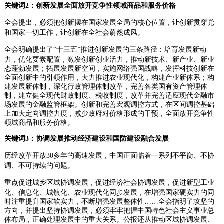
关键词2：创新发展全面放开竞争性领域商品和服务价格
全会提出，必须把创新摆在国家发展全局的核心位置，让创新贯穿党
和国家一切工作，让创新在全社会蔚然成风。
全会明确提出了“十三五”推进创新发展的三条路径：培育发展新动
力，优化要素配置，激发创新创业活力，推动新技术、新产业、新业
态蓬勃发展；拓展发展新空间，实施网络强国战略，发挥科技创新在
全面创新中的引领作用，大力推进农业现代化，构建产业新体系；构
建发展新体制，深化行政管理体制改革，完善各类国有资产管理体
制，建立健全现代财政制度、税收制度，改革并完善适应现代金融市
场发展的金融监管框架。创新和完善宏观调控方式，在区间调控基础
上加大定向调控力度，减少政府对价格形成的干预，全面放开竞争性
领域商品和服务价格。
关键词3：协调发展推动经济建设和国防建设融合发展
历经改革开放30多年的高速发展，中国正面临着一系列不平衡、不协
调、不可持续的问题。
重点促进城乡区域协调发展，促进经济社会协调发展，促进新型工业
化、信息化、城镇化、农业现代化同步发展，在增强国家硬实力的同
时注重提升国家软实力，不断增强发展整体性……全会指明了攻坚的
方向，并提出坚持协调发展，必须牢牢把握中国特色社会主义事业总
体布局，正确处理发展中的重大关系。公报还从推动区域协调发展、