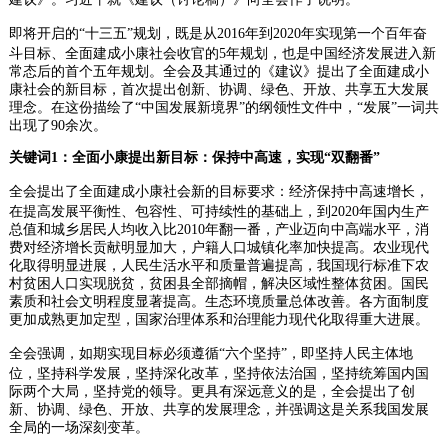
即将开启的“十三五”规划，既是从2016年到2020年实现第一个百年奋
斗目标、全面建成小康社会收官的5年规划，也是中国经济发展进入新
常态后的首个五年规划。全会及其通过的《建议》提出了全面建成小
康社会的新目标，首次提出创新、协调、绿色、开放、共享五大发展
理念。在这份描绘了“中国发展新境界”的纲领性文件中，“发展”一词共
出现了90余次。
关键词1：全面小康提出新目标：保持中高速，实现“双翻番”
全会提出了全面建成小康社会新的目标要求：经济保持中高速增长，
在提高发展平衡性、包容性、可持续性的基础上，到2020年国内生产
总值和城乡居民人均收入比2010年翻一番，产业迈向中高端水平，消
费对经济增长贡献明显加大，户籍人口城镇化率加快提高。农业现代
化取得明显进展，人民生活水平和质量普遍提高，我国现行标准下农
村贫困人口实现脱贫，贫困县全部摘帽，解决区域性整体贫困。国民
素质和社会文明程度显著提高。生态环境质量总体改善。各方面制度
更加成熟更加定型，国家治理体系和治理能力现代化取得重大进展。
全会强调，如期实现目标必须遵循“六个坚持”，即坚持人民主体地
位，坚持科学发展，坚持深化改革，坚持依法治国，坚持统筹国内国
际两个大局，坚持党的领导。更具有深远意义的是，全会提出了创
新、协调、绿色、开放、共享的发展理念，并强调这是关系我国发展
全局的一场深刻变革。