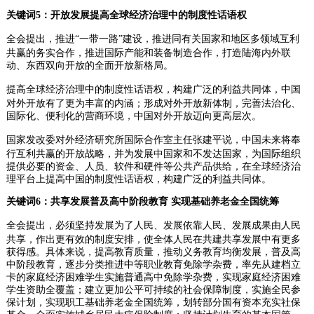
关键词5：开放发展提高全球经济治理中的制度性话语权
全会提出，推进“一带一路”建设，推进同有关国家和地区多领域互利
共赢的务实合作，推进国际产能和装备制造合作，打造陆海内外联
动、东西双向开放的全面开放新格局。
提高全球经济治理中的制度性话语权，构建广泛的利益共同体，中国
对外开放有了更为丰富的内涵；形成对外开放新体制，完善法治化、
国际化、便利化的营商环境，中国对外开放迈向更高层次。
国家发改委对外经济研究所国际合作室主任张建平说，中国未来将奉
行互利共赢的开放战略，并为发展中国家和不发达国家，为国际组织
提供必要的资金、人员、软件和硬件等公共产品供给，在全球经济治
理平台上提高中国的制度性话语权，构建广泛的利益共同体。
关键词6：共享发展普及高中阶段教育 实现基础养老金全国统筹
全会提出，必须坚持发展为了人民、发展依靠人民、发展成果由人民
共享，作出更有效的制度安排，使全体人民在共建共享发展中有更多
获得感。具体来说，提高教育质量，推动义务教育均衡发展，普及高
中阶段教育，逐步分类推进中等职业教育免除学杂费，率先从建档立
卡的家庭经济困难学生实施普通高中免除学杂费，实现家庭经济困难
学生资助全覆盖；建立更加公平可持续的社会保障制度，实施全民参
保计划，实现职工基础养老金全国统筹，划转部分国有资本充实社保