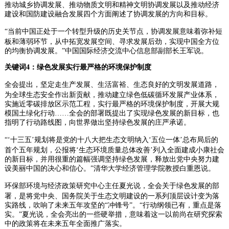
推动城乡协调发展、推动物质文明和精神文明协调发展以及推动经济
建设和国防建设融合发展四个方面阐述了协调发展的方向和目标。
“当前中国正处于一个转型升级的历史关节点，协调发展意味着弥补短
板和薄弱环节，从中拓宽发展空间、寻求发展后劲，实现中国全方位
的均衡协调发展。”中国国际经济交流中心信息部副部长王军说。
关键词4：绿色发展实行最严格的环境保护制度
全会提出，坚定走生产发展、生活富裕、生态良好的文明发展道路，
为全球生态安全作出新贡献，推动建立绿色低碳循环发展产业体系，
实施近零碳排放区示范工程，实行最严格的环境保护制度，开展大规
模国土绿化行动……全会的部署既提出了实现绿色发展的新目标，也
指明了行动路线图，向世界做出坚持绿色发展的庄严承诺。
“‘十三五’规划将是党的十八大把生态文明纳入‘五位一体’总布局后的
首个五年规划，公报将‘生态环境质量总体改善’列入全面建成小康社会
的新目标，并用很重的篇幅强调坚持绿色发展，释放出党中央努力建
设美丽中国的决心和信心。”清华大学经济管理学院教授白重恩说。
环保部环境与经济政策研究中心主任夏光说，全会关于绿色发展的部
署，是将党中央、国务院关于生态文明建设的一系列顶层设计变为落
实路线，吹响了未来五年攻坚的“冲锋号”。“行动纲领已有，重点是落
实。”夏光说，全会亮出的一些硬举措，意味着这一以前尚在研究探索
中的政策将在未来五年全面推广落实。